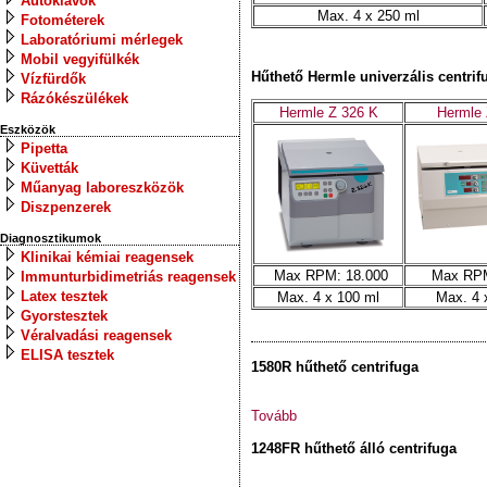
Autoklávok
Max. 4 x 250 ml
Fotométerek
Laboratóriumi mérlegek
Mobil vegyifülkék
Hűthető Hermle univerzális centrif
Vízfürdők
Rázókészülékek
Hermle Z 326 K
Hermle 
Eszközök
Pipetta
Küvetták
Műanyag laboreszközök
Diszpenzerek
Diagnosztikumok
Klinikai kémiai reagensek
Max RPM: 18.000
Max RPM
Immunturbidimetriás reagensek
Latex tesztek
Max. 4 x 100 ml
Max. 4 
Gyorstesztek
Véralvadási reagensek
ELISA tesztek
1580R hűthető centrifuga
Tovább
1248FR hűthető álló centrifuga