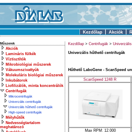
Kezdőlap
Akciók
R
Műszerek
Kezdőlap
>
Centrifugák
>
Univerzális
Akciók
Univerzális hűthető centrifugák
Lamináris fülkék
Víztisztítók
Mikrobiológiai műszerek
Vákuumszivattyúk
Hűthető LaboGene - ScanSpeed univ
Molekuláris biológiai műszerek
ScanSpeed 1248 R
Inkubátorok
Liofilizálók, minta koncentrálók
Centrifugák
Mikrocentrifugák
Univerzális centrifugák
Univerzális hűthető centrifugák
High-speed centrifugák
Mélyhűtők
Nedvességtartalom
meghatározó
Max RPM: 12.000