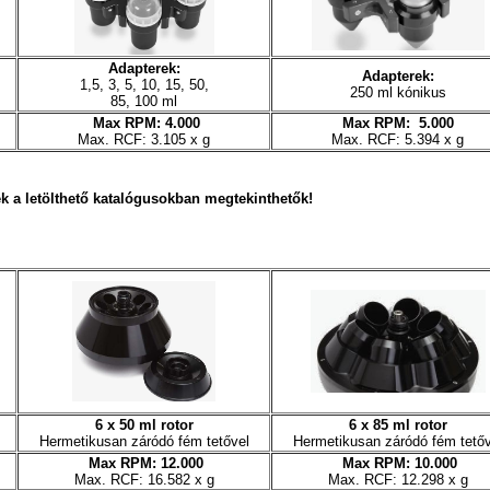
Adapterek:
Adapterek:
1,5, 3, 5, 10, 15, 50,
250 ml kónikus
85, 100 ml
Max RPM: 4.000
Max RPM: 5.000
Max. RCF: 3.105 x g
Max. RCF: 5.394 x g
k a letölthető katalógusokban megtekinthetők!
6 x 50 ml rotor
6 x 85 ml rotor
Hermetikusan záródó fém tetővel
Hermetikusan záródó fém tetőv
Max RPM: 12.000
Max RPM: 10.000
Max. RCF: 16.582 x g
Max. RCF: 12.298 x g