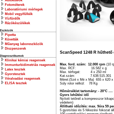
Autoklávok
Fotométerek
Laboratóriumi mérlegek
Mobil vegyifülkék
Vízfürdők
Rázókészülékek
Eszközök
Pipetta
Küvetták
Műanyag laboreszközök
Diszpenzerek
ScanSpeed 1248 R hűthető 
Diagnosztikumok
Klinikai kémiai reagensek
Max. ford. szám: 12.000 rpm
(10 
Immunturbidimetriás reagensek
Max. RCF: 16.582 x g
Latex tesztek
Max. térfogat: 4 x 250 ml
Gyorstesztek
Kat.szám: 7.638.515.301
Véralvadási reagensek
Méret:(Szé x Mé x Ma) 655 x 620 
ELISA tesztek
Súly rotor nélkül: 78 Kg
Hőmérséklet tartomány: - 20°C ….
Gyors lehűtési idő
Nyított tetőnél a kompresszor kikap
védelem)
Állítható időzítés: max. 9óra 59 p
5 gyorsítási és 5 fékezési fokozat ál
100 centrifugálási program tárolható