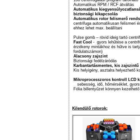
Automatikus RPM / RCF átváltás
Automatikus kiegyensúlyozatlansá
biztonsági kikapcsolás
Automatikus rotor felismerő rends
centrifuga automatikusan felismeri é
ehhez lehet max. beállítani
Pulse gomb – rövid ideig tartó centr
Fast Cool
- gyors lehűtése a centri
érzékeny mintákhoz és hűtve is tart
fordulatszámon)
Alacsony zajszint
Biztonsági fedélzáródás
Karbantartásmentes, kis zajszintű
Kis helyigény, asztalra helyezhető k
Mikroprocesszoros kontroll LCD ki
sebesség, idő, hőmérséklet, gyors
Fólia billentyűzet könnyen kezelhet
Kilendülő rotorok: