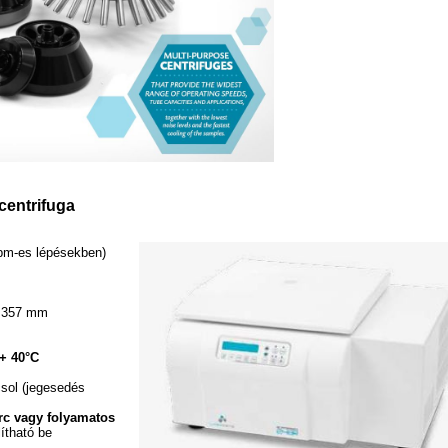
centrifuga
rpm-es lépésekben)
x 357 mm
 + 40°C
csol (jegesedés
erc vagy folyamatos
lítható be