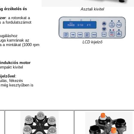
g érzékelés és
Asztali kivitel
zer
: a rotorokat a
s a fordulatszámot
ifugáláshoz
fuga kamrának az
LCD kijelző
ja a mintákat (1000 rpm
 indukciós motor
ompakt kivitel
jelzővel
:
ulás, fékezés
ő még kesztyűben is