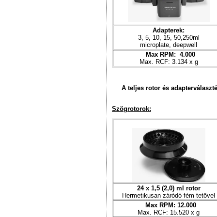
Adapterek:
3, 5, 10, 15, 50,250ml
microplate, deepwell
Max RPM: 4.000
Max. RCF: 3.134 x g
A teljes rotor és adapterválaszté
Szögrotorok:
24 x 1,5 (2,0) ml rotor
Hermetikusan záródó fém tetővel
Max RPM: 12.000
Max. RCF: 15.520 x g