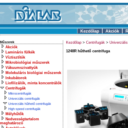
Kezdőlap
Akciók
R
Műszerek
Kezdőlap
>
Centrifugák
>
Univerzális
Akciók
1248R hűthető centrifuga
Lamináris fülkék
Víztisztítók
Mikrobiológiai műszerek
Vákuumszivattyúk
Molekuláris biológiai műszerek
Inkubátorok
Liofilizálók, minta koncentrálók
Centrifugák
Mikrocentrifugák
Univerzális centrifugák
Univerzális hűthető centrifugák
High-speed centrifugák
Mélyhűtők
Nedvességtartalom
meghatározó