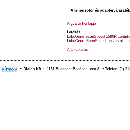
A teljes rotor és adapterválaszték
A gyártó honlapja
Letöltés:
LaboGene ScanSpeed 1580R centrifu
LaboGene_ScanSpeed_univerzalis_ce
Ajánlatkérés
:: Dialab Kft. ::
1151 Budapest Bogáncs utca 8.
::
Telefon: (1) 2