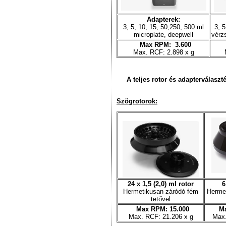
Adapterek:
3, 5, 10, 15, 50,250, 500 ml
3, 5
microplate, deepwell
vérz
Max RPM: 3.600
Max. RCF: 2.898 x g
A teljes rotor és adapterválaszté
Szögrotorok:
24 x 1,5 (2,0) ml rotor
6
Hermetikusan záródó fém
Herme
tetővel
Max RPM: 15.000
Ma
Max. RCF: 21.206 x g
Max.