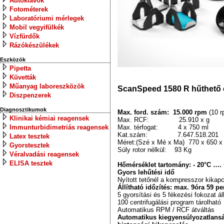
Autoklávok
Fotométerek
Laboratóriumi mérlegek
Mobil vegyifülkék
Vízfürdők
Rázókészülékek
Eszközök
Pipetta
Küvetták
Műanyag laboreszközök
ScanSpeed 1580 R hűthető 
Diszpenzerek
Diagnosztikumok
Max. ford. szám: 15.000 rpm
(10 
Klinikai kémiai reagensek
Max. RCF: 25.910 x g
Immunturbidimetriás reagensek
Max. térfogat: 4 x 750 ml
Kat.szám: 7.647.518.201
Latex tesztek
Méret:(Szé x Mé x Ma) 770 x 650 
Gyorstesztek
Súly rotor nélkül: 93 Kg
Véralvadási reagensek
ELISA tesztek
Hőmérséklet tartomány: - 20°C ….
Gyors lehűtési idő
Nyított tetőnél a kompresszor kikap
Állítható időzítés: max. 9óra 59 p
5 gyorsítási és 5 fékezési fokozat ál
100 centrifugálási program tárolható
Automatikus RPM / RCF átváltás
Automatikus kiegyensúlyozatlansá