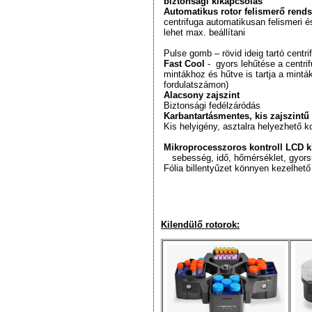
biztonsági kikapcsolás
Automatikus rotor felismerő rends
centrifuga automatikusan felismeri 
lehet max. beállítani
Pulse gomb – rövid ideig tartó centr
Fast Cool
- gyors lehűtése a centr
mintákhoz és hűtve is tartja a mintá
fordulatszámon)
Alacsony zajszint
Biztonsági fedélzáródás
Karbantartásmentes, kis zajszintű
Kis helyigény, asztalra helyezhető k
Mikroprocesszoros kontroll LCD ki
sebesség, idő, hőmérséklet, gyors
Fólia billentyűzet könnyen kezelhet
Kilendülő rotorok: