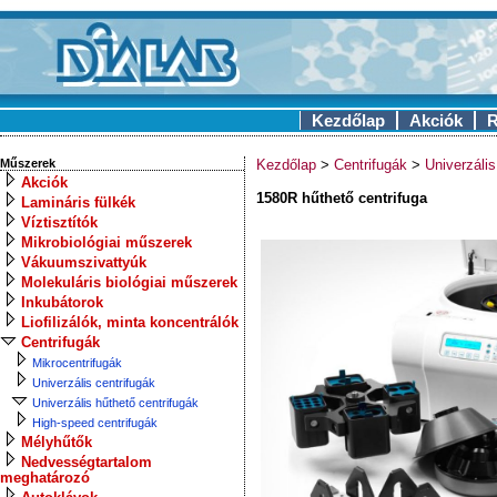
Kezdőlap
Akciók
R
Műszerek
Kezdőlap
>
Centrifugák
>
Univerzális
Akciók
1580R hűthető centrifuga
Lamináris fülkék
Víztisztítók
Mikrobiológiai műszerek
Vákuumszivattyúk
Molekuláris biológiai műszerek
Inkubátorok
Liofilizálók, minta koncentrálók
Centrifugák
Mikrocentrifugák
Univerzális centrifugák
Univerzális hűthető centrifugák
High-speed centrifugák
Mélyhűtők
Nedvességtartalom
meghatározó