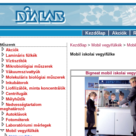
Kezdőlap
Akciók
R
Műszerek
Kezdőlap
>
Mobil vegyifülkék
>
Mobil
Akciók
Mobil iskolai vegyifülke
Lamináris fülkék
Víztisztítók
Mikrobiológiai műszerek
Vákuumszivattyúk
Bigneat mobil iskolai vegy
Molekuláris biológiai műszerek
Inkubátorok
Liofilizálók, minta koncentrálók
Centrifugák
Mélyhűtők
Nedvességtartalom
meghatározó
Autoklávok
Fotométerek
Laboratóriumi mérlegek
Mobil vegyifülkék