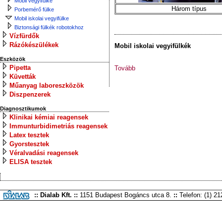
Mobil vegyifülke
Három típus
Porbemérő fülke
Mobil iskolai vegyifülke
Biztonsági fülkék robotokhoz
Vízfürdők
Rázókészülékek
Mobil iskolai vegyifülkék
Eszközök
Pipetta
Tovább
Küvetták
Műanyag laboreszközök
Diszpenzerek
Diagnosztikumok
Klinikai kémiai reagensek
Immunturbidimetriás reagensek
Latex tesztek
Gyorstesztek
Véralvadási reagensek
ELISA tesztek
:: Dialab Kft. ::
1151 Budapest Bogáncs utca 8.
::
Telefon: (1) 2