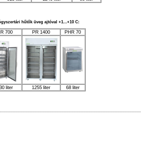
yszertári hűtők üveg ajtóval +1...+10 C
:
R 700
PR 1400
PHR 70
30 liter
1255 liter
68 liter