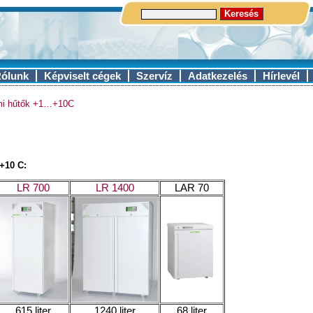
ólunk
Képviselt cégek
Szervíz
Adatkezelés
Hírlevél
umi hűtők +1…+10C
.+10 C
:
LR 700
LR 1400
LAR 70
615 liter
1240 liter
68 liter