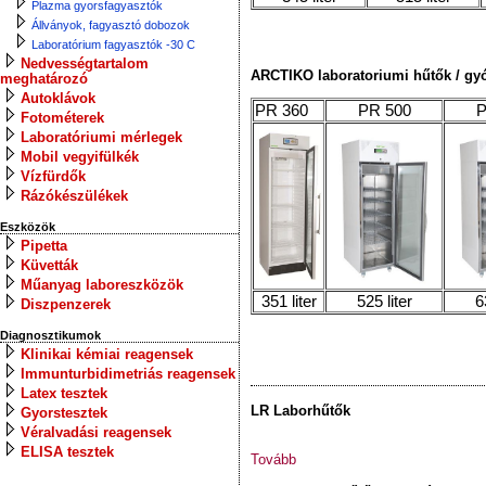
Plazma gyorsfagyasztók
Állványok, fagyasztó dobozok
Laboratórium fagyasztók -30 C
Nedvességtartalom
ARCTIKO laboratoriumi hűtők / gyóg
meghatározó
Autoklávok
PR 360
PR 500
P
Fotométerek
Laboratóriumi mérlegek
Mobil vegyifülkék
Vízfürdők
Rázókészülékek
Eszközök
Pipetta
Küvetták
Műanyag laboreszközök
351 liter
525 liter
6
Diszpenzerek
Diagnosztikumok
Klinikai kémiai reagensek
Immunturbidimetriás reagensek
Latex tesztek
LR Laborhűtők
Gyorstesztek
Véralvadási reagensek
ELISA tesztek
Tovább