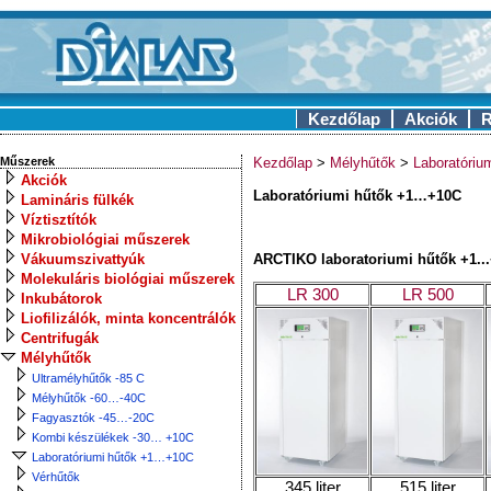
Kezdőlap
Akciók
R
Műszerek
Kezdőlap
>
Mélyhűtők
>
Laboratóri
Akciók
Laboratóriumi hűtők +1…+10C
Lamináris fülkék
Víztisztítók
Mikrobiológiai műszerek
Vákuumszivattyúk
ARCTIKO laboratoriumi hűtők +1..
Molekuláris biológiai műszerek
LR 300
LR 500
Inkubátorok
Liofilizálók, minta koncentrálók
Centrifugák
Mélyhűtők
Ultramélyhűtők -85 C
Mélyhűtők -60…-40C
Fagyasztók -45…-20C
Kombi készülékek -30… +10C
Laboratóriumi hűtők +1…+10C
Vérhűtők
345 liter
515 liter