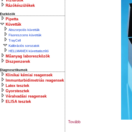
Vízfürdők
Rázókészülékek
Eszközök
Pipetta
Küvetták
Abszorpciós küvetták
Fluoreszcens küvetták
TrayCell
Kalibrációs sorozatok
HELLMANEX küvettatisztító
Műanyag laboreszközök
Diszpenzerek
Diagnosztikumok
Klinikai kémiai reagensek
Immunturbidimetriás reagensek
Latex tesztek
Gyorstesztek
Véralvadási reagensek
ELISA tesztek
Tovább