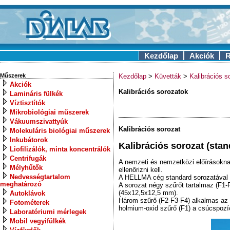
Kezdőlap
Akciók
R
Műszerek
Kezdőlap
>
Küvetták
>
Kalibrációs s
Akciók
Kalibrációs sorozatok
Lamináris fülkék
Víztisztítók
Mikrobiológiai műszerek
Vákuumszivattyúk
Kalibrációs sorozat
Molekuláris biológiai műszerek
Inkubátorok
Kalibrációs sorozat (sta
Liofilizálók, minta koncentrálók
Centrifugák
A nemzeti és nemzetközi előírásokna
Mélyhűtők
ellenőrizni kell.
Nedvességtartalom
A HELLMA cég standard sorozatával a
meghatározó
A sorozat négy szűrőt tartalmaz (F1
(45x12,5x12,5 mm).
Autoklávok
Három szűrő (F2-F3-F4) alkalmas az 
Fotométerek
holmium-oxid szűrő (F1) a csúcspozíci
Laboratóriumi mérlegek
Mobil vegyifülkék