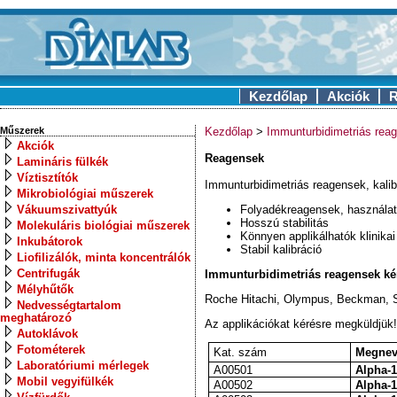
Kezdőlap
Akciók
R
Műszerek
Kezdőlap
>
Immunturbidimetriás rea
Akciók
Reagensek
Lamináris fülkék
Víztisztítók
Immunturbidimetriás reagensek, kalib
Mikrobiológiai műszerek
Vákuumszivattyúk
Folyadékreagensek, használa
Hosszú stabilitás
Molekuláris biológiai műszerek
Könnyen applikálhatók klinika
Inkubátorok
Stabil kalibráció
Liofilizálók, minta koncentrálók
Centrifugák
Immunturbidimetriás reagensek ké
Mélyhűtők
Roche Hitachi, Olympus, Beckman, Si
Nedvességtartalom
meghatározó
Az applikációkat kérésre megküldjük!
Autoklávok
Fotométerek
Kat. szám
Megnev
Laboratóriumi mérlegek
A00501
Alpha-1
Mobil vegyifülkék
A00502
Alpha-1