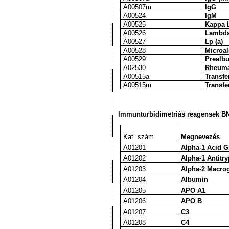
A00507m
IgG
A00524
IgM
A00525
Kappa 
A00526
Lambda
A00527
Lp (a)
A00528
Microa
A00529
Prealb
A02530
Rheuma
A00515a
Transfe
A00515m
Transfe
Immunturbidimetriás reagensek BN
Kat. szám
Megnevezés
A01201
Alpha-1 Acid G
A01202
Alpha-1 Antitry
A01203
Alpha-2 Macrog
A01204
Albumin
A01205
APO A1
A01206
APO B
A01207
C3
A01208
C4