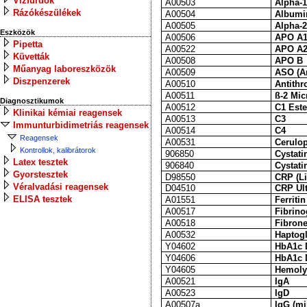
Vízfürdők
A00503
Alpha-1
Rázókészülékek
A00504
Albumi
A00505
Alpha-2
Eszközök
A00506
APO A
Pipetta
A00522
APO A
Küvetták
A00508
APO B
Műanyag laboreszközök
A00509
ASO (An
Diszpenzerek
A00510
Antithr
A00511
ß-2 Mic
Diagnosztikumok
A00512
C1 Este
Klinikai kémiai reagensek
A00513
C3
Immunturbidimetriás reagensek
A00514
C4
Reagensek
A00531
Cerulo
Kontrollok, kalibrátorok
906850
Cystatin
Latex tesztek
906840
Cystatin
Gyorstesztek
D98550
CRP (Li
Véralvadási reagensek
D04510
CRP Ult
ELISA tesztek
A01551
Ferritin
A00517
Fibrin
A00518
Fibrone
A00532
Haptog
Y04602
HbA1c D
Y04606
HbA1c D
Y04605
Hemoly
A00521
IgA
A00523
IgD
A00507a
IgG (mi