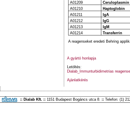
A01209
Ceruloplasmin
A01210
Haptoglobin
A01211
IgA
A01212
IgG
A01213
IgM
A01214
Transferrin
A reagenseket eredeti Behring appliká
A gyártó honlapja
Letöltés:
Dialab_Immunturbidimetrias reagense
Ajánlatkérés
:: Dialab Kft. ::
1151 Budapest Bogáncs utca 8.
::
Telefon: (1) 2