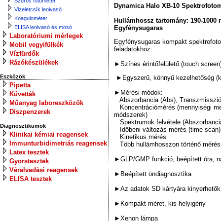
Szűrős fotométer
Dynamica Halo XB-10 Spektrofoto
Vizeletcsík leolvasó
Koagulométer
Hullámhossz tartomány: 190-1000
ELISA leolvasó és mosó
Egyfénysugaras
Laboratóriumi mérlegek
Egyfénysugaras kompakt spektrofotom
Mobil vegyifülkék
feladatokhoz:
Vízfürdők
Rázókészülékek
►Színes érintőfelülető (touch screen)
Eszközök
►Egyszerű, könnyű kezelhetőség (ke
Pipetta
►Mérési módok:
Küvetták
Abszorbancia (Abs), Transzmisszió
Műanyag laboreszközök
Koncentrációmérés (mennyiségi me
Diszpenzerek
módszerek)
Spektrumok felvétele (Abszorbanci
Diagnosztikumok
Időbeni változás mérés (time scan)
Klinikai kémiai reagensek
Kinetikus mérés
Immunturbidimetriás reagensek
Több hullámhosszon történő mérés
Latex tesztek
►GLP/GMP funkció, beépített óra, n
Gyorstesztek
Véralvadási reagensek
►Beépített öndiagnosztika
ELISA tesztek
►Az adatok SD kártyára kinyerhetők
►Kompakt méret, kis helyigény
►Xenon lámpa