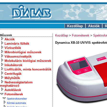
Kezdőlap
Akciók
R
Műszerek
Kezdőlap
>
Fotométerek
>
Spektrofo
Akciók
Dynamica XB-10 UV/VIS spektrofo
Lamináris fülkék
Víztisztítók
Mikrobiológiai műszerek
Vákuumszivattyúk
Molekuláris biológiai műszerek
Inkubátorok
Liofilizálók, minta koncentrálók
Centrifugák
Mélyhűtők
Nedvességtartalom
meghatározó
Autoklávok
Fotométerek
Spektrofotométer
Kémiai automata