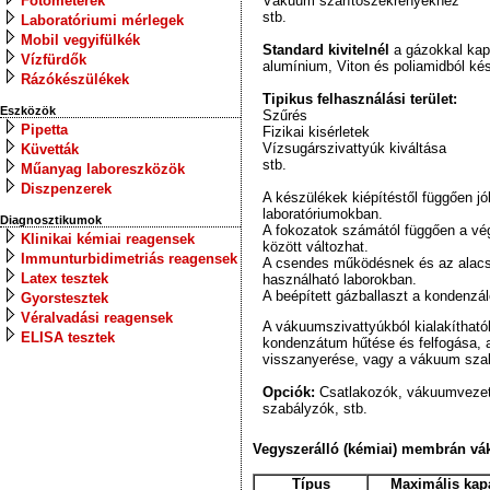
Fotométerek
Vákuum szárítószekrényekhez
stb.
Laboratóriumi mérlegek
Mobil vegyifülkék
Standard kivitelnél
a gázokkal kap
Vízfürdők
alumínium, Viton és poliamidból ké
Rázókészülékek
Tipikus felhasználási terület:
Eszközök
Szűrés
Pipetta
Fizikai kisérletek
Vízsugárszivattyúk kiváltása
Küvetták
stb.
Műanyag laboreszközök
Diszpenzerek
A készülékek kiépítéstől függően jó
laboratóriumokban.
Diagnosztikumok
A fokozatok számától függően a vé
Klinikai kémiai reagensek
között változhat.
Immunturbidimetriás reagensek
A csendes működésnek és az alacs
Latex tesztek
használható laborokban.
A beépített gázballaszt a kondenzá
Gyorstesztek
Véralvadási reagensek
A vákuumszivattyúkból kialakíthat
ELISA tesztek
kondenzátum hűtése és felfogása, 
visszanyerése, vagy a vákuum sza
Opciók:
Csatlakozók, vákuumveze
szabályzók, stb.
Vegyszerálló (kémiai) membrán vák
Típus
Maximális kapa