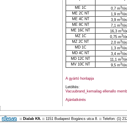
ME 1C
3
0,7 m
/ór
ME 2C NT
3
1,9 m
/ór
ME 4C NT
3
3,9 m
/ór
ME 8C NT
3
7,1 m
/ór
ME 16C NT
3
16,3 m
/ó
MZ 1C
3
0,75 m
/ó
MZ 2C NT
3
2,0 m
/ór
MD 1C
3
1,3 m
/ór
MD 4C NT
3
3,4 m
/ór
MD 12C NT
3
11,1 m
/ó
MV 10C NT
3
9,5 m
/ór
A gyártó honlapja
Letöltés:
Vacuubrand_kemailag ellenallo mem
Ajánlatkérés
:: Dialab Kft. ::
1151 Budapest Bogáncs utca 8.
::
Telefon: (1) 2