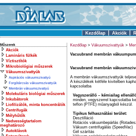
Kezdőlap
Akciók
R
Műszerek
Kezdőlap
>
Vákuumszivattyúk
>
Mem
Akciók
Vacuubrand membrán vákuumpu
Lamináris fülkék
Víztisztítók
Mikrobiológiai műszerek
Vacuubrand membrán vákuumsziva
Vákuumszivattyúk
A membrán vákuumszivattyúk teljese
Aspirációs vákuumszivattyú
A készülékek kétféle kivitelben kaph
Forgótárcsás vákuumszivattyúk
kapcsolatba
Membrán vákuumszivattyú
Molekuláris biológiai műszerek
Vegyszerálló – kémiailag ellenálló
Inkubátorok
minden, vegyszerrel kapcsolatba ker
teflon (PTFE) műanyagból készül.
Liofilizálók, minta koncentrálók
Centrifugák
Tipikus felhasználási terület:
Mélyhűtők
Desztilláció
Nedvességtartalom
Rotációs vákuumbepárlás (Rotades
meghatározó
Vákuum centrifugálás (SpeedVac)
Autoklávok
Gél szárítás