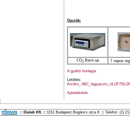
Opciók:
CO
Back-up
7 napos reg
2
A gyártó honlapja
Letöltés:
Arctiko_-86C_fagyaszto_ULUF750-2
Ajánlatkérés
:: Dialab Kft. ::
1151 Budapest Bogáncs utca 8.
::
Telefon: (1) 2