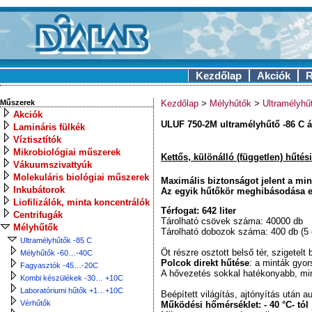
Kezdőlap
Akciók
R
Műszerek
Kezdőlap
>
Mélyhűtők
>
Ultramélyhű
Akciók
ULUF 750-2M ultramélyhűtő -86 C ál
Lamináris fülkék
Víztisztítók
Mikrobiológiai műszerek
Kettős, különálló (független) hűté
Vákuumszivattyúk
Molekuláris biológiai műszerek
Maximális biztonságot jelent a mi
Inkubátorok
Az egyik hűtőkör meghibásodása ese
Liofilizálók, minta koncentrálók
Térfogat: 642 liter
Centrifugák
Tárolható csövek száma: 40000 db
Mélyhűtők
Tárolható dobozok száma: 400 db (
Ultramélyhűtők -85 C
Öt részre osztott belső tér, szigetelt 
Mélyhűtők -60…-40C
Polcok direkt hűtése
: a minták gyo
Fagyasztók -45…-20C
A hővezetés sokkal hatékonyabb, min
Kombi készülékek -30… +10C
Laboratóriumi hűtők +1…+10C
Beépített világítás, ajtónyítás után 
Vérhűtők
Működési hőmérséklet: - 40 °C- tól 