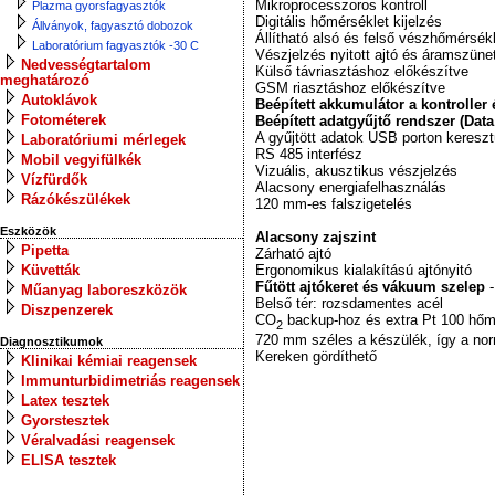
Mikroprocesszoros kontroll
Plazma gyorsfagyasztók
Digitális hőmérséklet kijelzés
Állványok, fagyasztó dobozok
Állítható alsó és felső vészhőmérsékl
Laboratórium fagyasztók -30 C
Vészjelzés nyitott ajtó és áramszüne
Nedvességtartalom
Külső távriasztáshoz előkészítve
meghatározó
GSM riasztáshoz előkészítve
Autoklávok
Beépített akkumulátor a kontroller
Fotométerek
Beépített adatgyűjtő rendszer (Dat
A gyűjtött adatok USB porton kereszt
Laboratóriumi mérlegek
RS 485 interfész
Mobil vegyifülkék
Vizuális, akusztikus vészjelzés
Vízfürdők
Alacsony energiafelhasználás
Rázókészülékek
120 mm-es falszigetelés
Eszközök
Alacsony zajszint
Pipetta
Zárható ajtó
Küvetták
Ergonomikus kialakítású ajtónyitó
Fűtött ajtókeret és vákuum szelep
-
Műanyag laboreszközök
Belső tér: rozsdamentes acél
Diszpenzerek
CO
backup-hoz és extra Pt 100 hőm
2
720 mm széles a készülék, így a norm
Diagnosztikumok
Kereken gördíthető
Klinikai kémiai reagensek
Immunturbidimetriás reagensek
Latex tesztek
Gyorstesztek
Véralvadási reagensek
ELISA tesztek