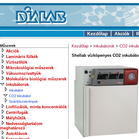
Kezdőlap
Akciók
R
Műszerek
Kezdőlap
>
Inkubátorok
>
CO2 inkub
Akciók
Shellab vízköpenyes CO2 inkubáto
Lamináris fülkék
Víztisztítók
Mikrobiológiai műszerek
Vákuumszivattyúk
Molekuláris biológiai műszerek
Inkubátorok
Inkubátor
CO2 inkubátor
Szárítószekrények
Liofilizálók, minta koncentrálók
Centrifugák
Mélyhűtők
Nedvességtartalom
meghatározó
Autoklávok