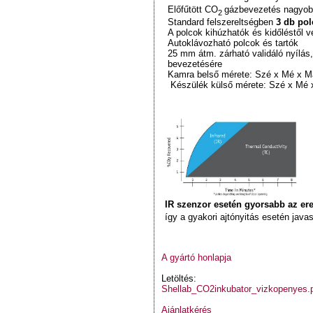
Előfűtött CO
gázbevezetés nagyobb
2
Standard felszereltségben
3 db pol
A polcok kihúzhatók és kidőléstől 
Autoklávozható polcok és tartók
25 mm átm. zárható validáló nyílás
bevezetésére
Kamra belső mérete: Szé x Mé x M
Készülék külső mérete: Szé x Mé 
IR szenzor esetén gyorsabb az er
így a gyakori ajtónyitás esetén javas
A gyártó honlapja
Letöltés:
Shellab_CO2inkubator_vizkopenyes.
Ajánlatkérés