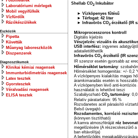
Fotométerek
Shellab CO
Inkubátor
2
Laboratóriumi mérlegek
Mobil vegyifülkék
► Vízköpenyes fűtésű
Vízfürdők
►
Térfogat: 42 liter
Rázókészülékek
►
Infravörös CO
érzékelő (IR 
2
Eszközök
Mikroprocesszoros kontroll
Pipetta
Digitális kijelzés
Vészjelzés: vizuális és akusztiku
Küvetták
USB interfész:
ingyenes adatgyűjtő
Műanyag laboreszközök
adatailetölthetők
Diszpenzerek
Infravörös CO
érzékelő (IR szenz
2
IR szenzor esetén gyorsabb az ere
Diagnosztikumok
Hőmérséklet tartomány
: szobahőm
Klinikai kémiai reagensek
Hőmérséklet homogenitás: +/- 0,2
°
Immunturbidimetriás reagensek
A vízköpenyes kialakítás magas hő
Latex tesztek
áramkimaradás esetén is hosszabb 
Gyorstesztek
A vízköpenyben lévő anti-korróziós
Véralvadási reagensek
használatát is lehetővé teszi
Szabályozható
CO
tartomány
: 0,
ELISA tesztek
2
Relatív páratartalom: 95 %
Rozsdanetes acél páraásító víztartál
Belső üvegajtó
Rozsdamentes, korrózió rezisztens
(könnyen tisztítható)
A kamra atmoszféráját
réz bevona
megelőzésére (A részecskeszűrő a
ban eltávolítja)
A befertőződés megakadályozására