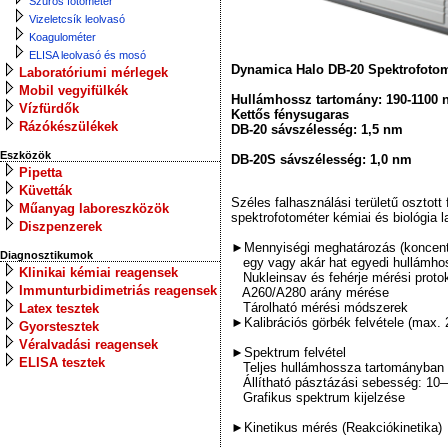
Szűrős fotométer
Vizeletcsík leolvasó
Koagulométer
ELISA leolvasó és mosó
Dynamica Halo DB-20 Spektrofoto
Laboratóriumi mérlegek
Mobil vegyifülkék
Hullámhossz tartomány: 190-1100
Vízfürdők
Kettős fénysugaras
Rázókészülékek
DB-20 sávszélesség: 1,5 nm
Eszközök
DB-20S sávszélesség: 1,0 nm
Pipetta
Küvetták
Széles falhasználási területű osztott
Műanyag laboreszközök
spektrofotométer kémiai és biológia 
Diszpenzerek
►Mennyiségi meghatározás (koncent
Diagnosztikumok
egy vagy akár hat egyedi hullámho
Klinikai kémiai reagensek
Nukleinsav és fehérje mérési proto
Immunturbidimetriás reagensek
A260/A280 arány mérése
Tárolható mérési módszerek
Latex tesztek
►Kalibrációs görbék felvétele (max. 
Gyorstesztek
Véralvadási reagensek
►Spektrum felvétel
ELISA tesztek
Teljes hullámhossza tartományban
Állítható pásztázási sebesség: 10
Grafikus spektrum kijelzése
►Kinetikus mérés (Reakciókinetika)