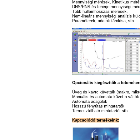
Mennyiségi mérések, Kinetikus méré
DNS/RNS és fehérje mennyiségi mér
Több hullámhosszas mérések,
Nem-lineáris mennyiségi analízis kül
Paraméterek, adatok tárolása, stb.
Opcionális kiegészítők a fotométer
Üveg és kavrc küvetták (makro, mikro
Manuális és automata küvetta váltók
Automata adagolók
Hosszú fényútas mintatartók
Termosztálható mintatartó, stb.
Kapcsolódó termékeink: