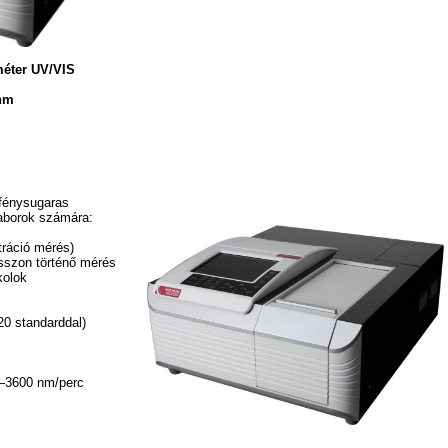
méter UV/VIS
 nm
 fénysugaras
laborok számára:
ráció mérés)
sszon történő mérés
kolok
20 standarddal)
—3600 nm/perc