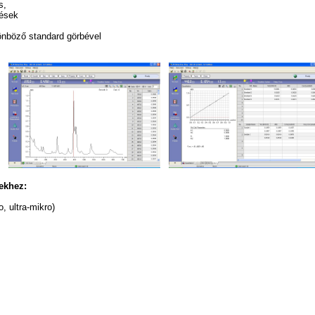
s,
ések
önböző standard görbével
ekhez:
, ultra-mikro)