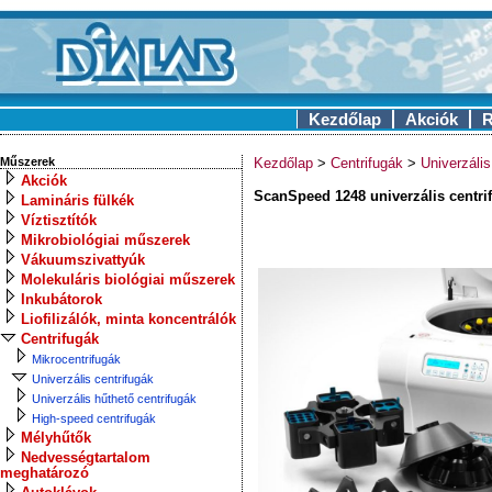
Kezdőlap
Akciók
R
Műszerek
Kezdőlap
>
Centrifugák
>
Univerzális
Akciók
ScanSpeed 1248 univerzális centri
Lamináris fülkék
Víztisztítók
Mikrobiológiai műszerek
Vákuumszivattyúk
Molekuláris biológiai műszerek
Inkubátorok
Liofilizálók, minta koncentrálók
Centrifugák
Mikrocentrifugák
Univerzális centrifugák
Univerzális hűthető centrifugák
High-speed centrifugák
Mélyhűtők
Nedvességtartalom
meghatározó