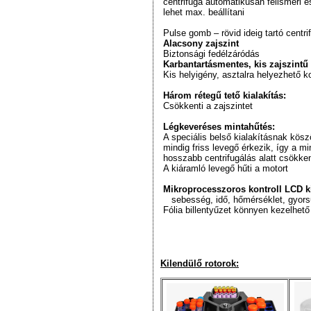
centrifuga automatikusan felismeri 
lehet max. beállítani
Pulse gomb – rövid ideig tartó centr
Alacsony zajszint
Biztonsági fedélzáródás
Karbantartásmentes, kis zajszintű
Kis helyigény, asztalra helyezhető k
Három rétegű tető kialakítás:
Csökkenti a zajszintet
Légkeveréses mintahűtés:
A speciális belső kialakításnak kösz
mindig friss levegő érkezik, így a m
hosszabb centrifugálás alatt csökke
A kiáramló levegő hűti a motort
Mikroprocesszoros kontroll LCD ki
sebesség, idő, hőmérséklet, gyors
Fólia billentyűzet könnyen kezelhet
Kilendülő rotorok: