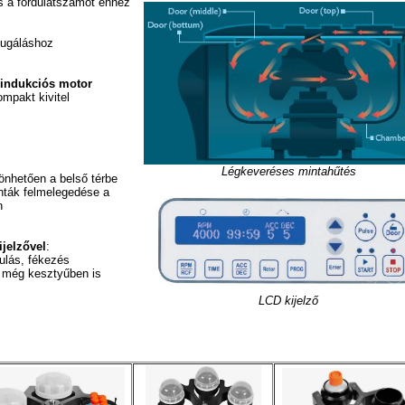
és a fordulatszámot ehhez
ifugáláshoz
 indukciós motor
ompakt kivitel
Légkeveréses mintahűtés
önhetően a belső térbe
inták felmelegedése a
n
jelzővel
:
ulás, fékezés
ő még kesztyűben is
LCD kijelző