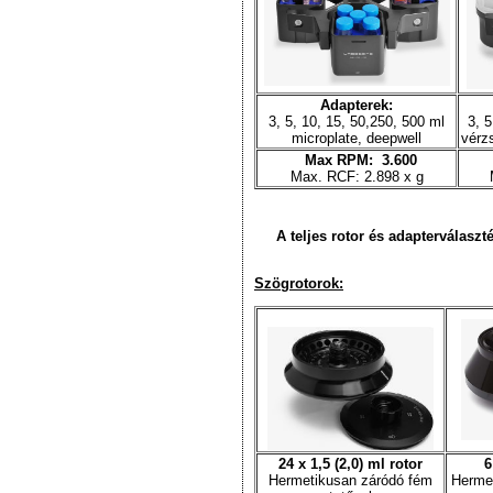
Adapterek:
3, 5, 10, 15, 50,250, 500 ml
3, 5
microplate, deepwell
vérz
Max RPM: 3.600
Max. RCF: 2.898 x g
A teljes rotor és adapterválaszté
Szögrotorok:
24 x 1,5 (2,0) ml rotor
6
Hermetikusan záródó fém
Herme