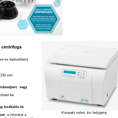
 centrifuga
rpm-es lépésekben)
x 330 mm
9 másodperc vagy
lítható be
g érzékelés és
Kompakt méret
, kis helyigény
zer
: a rotorokat a