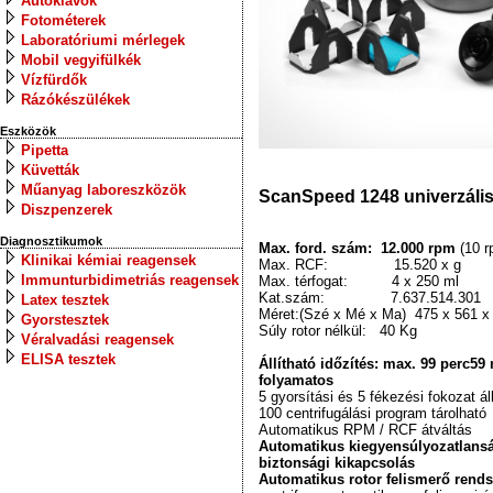
Autoklávok
Fotométerek
Laboratóriumi mérlegek
Mobil vegyifülkék
Vízfürdők
Rázókészülékek
Eszközök
Pipetta
Küvetták
Műanyag laboreszközök
ScanSpeed 1248 univerzális
Diszpenzerek
Diagnosztikumok
Max. ford. szám: 12.000 rpm
(10 
Klinikai kémiai reagensek
Max. RCF: 15.520 x g
Immunturbidimetriás reagensek
Max. térfogat: 4 x 250 ml
Kat.szám: 7.637.514.301
Latex tesztek
Méret:(Szé x Mé x Ma) 475 x 561 
Gyorstesztek
Súly rotor nélkül: 40 Kg
Véralvadási reagensek
ELISA tesztek
Állítható időzítés: max. 99 perc5
folyamatos
5 gyorsítási és 5 fékezési fokozat ál
100 centrifugálási program tárolható
Automatikus RPM / RCF átváltás
Automatikus kiegyensúlyozatlansá
biztonsági kikapcsolás
Automatikus rotor felismerő rends