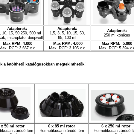
Adapterek:
Adapterek:
Adapterek:
, 10, 15, 50,250, 500 ml
1,5, 3, 5, 10, 15, 50,
250 ml kónikus
sák, microplate, deepwell
85, 100 ml
Max RPM: 4.000
Max RPM: 4.000
Max RPM: 5.000
Max. RCF: 3.667 x g
Max. RCF: 3.105 x g
Max. RCF: 5.394 x 
k a letölthető katalógusokban megtekinthetők!
 x 50 ml rotor
6 x 85 ml rotor
6 x 250 ml rotor
tikusan záródó fém
Hermetikusan záródó fém
Hermetikusan záródó 