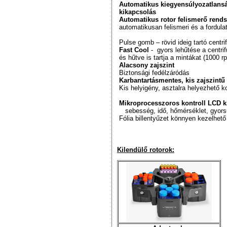
Automatikus kiegyensúlyozatlansá
kikapcsolás
Automatikus rotor felismerő rends
automatikusan felismeri és a fordula
Pulse gomb – rövid ideig tartó centr
Fast Cool
- gyors lehűtése a centr
és hűtve is tartja a mintákat (1000 
Alacsony zajszint
Biztonsági fedélzáródás
Karbantartásmentes, kis zajszintű
Kis helyigény, asztalra helyezhető k
Mikroprocesszoros kontroll LCD ki
sebesség, idő, hőmérséklet, gyors
Fólia billentyűzet könnyen kezelhet
Kilendülő rotorok: