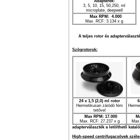
Adapterek:
3, 5, 10, 15, 50,250, ml
microplate, deepwell
Max RPM: 4.000
Max. RCF: 3.134 x g
A teljes rotor és adapterválaszté
Szögrotorok:
24 x 1,5 (2,0) ml rotor
6
Hermetikusan záródó fém
Herme
tetővel
Max RPM: 17.000
Ma
Max. RCF: 27.237 x g
Max.
adapterválaszték a letölthető kata
High-speed centrifugacsövek széle