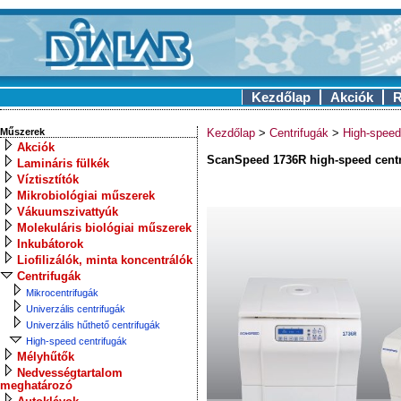
Kezdőlap
Akciók
R
Műszerek
Kezdőlap
>
Centrifugák
>
High-speed
Akciók
ScanSpeed 1736R high-speed centr
Lamináris fülkék
Víztisztítók
Mikrobiológiai műszerek
Vákuumszivattyúk
Molekuláris biológiai műszerek
Inkubátorok
Liofilizálók, minta koncentrálók
Centrifugák
Mikrocentrifugák
Univerzális centrifugák
Univerzális hűthető centrifugák
High-speed centrifugák
Mélyhűtők
Nedvességtartalom
meghatározó