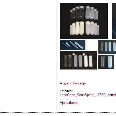
A gyártó honlapja
Letöltés:
LaboGene_ScanSpeed_1736R_centrif
Ajánlatkérés