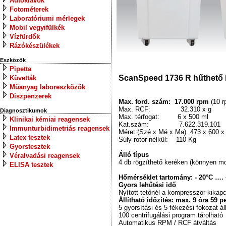
Autoklávok
Fotométerek
Laboratóriumi mérlegek
Mobil vegyifülkék
Vízfürdők
Rázókészülékek
Eszközök
Pipetta
ScanSpeed 1736 R hűthető 
Küvetták
Műanyag laboreszközök
Diszpenzerek
Max. ford. szám: 17.000 rpm
(10 
Max. RCF: 32.310 x g
Diagnosztikumok
Max. térfogat: 6 x 500 ml
Klinikai kémiai reagensek
Kat.szám: 7.622.319.101
Immunturbidimetriás reagensek
Méret:(Szé x Mé x Ma) 473 x 600 
Latex tesztek
Súly rotor nélkül: 110 Kg
Gyorstesztek
Álló típus
Véralvadási reagensek
4 db rögzíthető keréken (könnyen m
ELISA tesztek
Hőmérséklet tartomány: - 20°C ….
Gyors lehűtési idő
Nyított tetőnél a kompresszor kikap
Állítható időzítés: max. 9 óra 59 
5 gyorsítási és 5 fékezési fokozat ál
100 centrifugálási program tárolható
Automatikus RPM / RCF átváltás